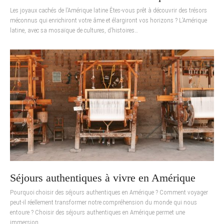
Les joyaux cachés de l’Amérique latine Êtes-vous prêt à découvrir des trésors
méconnus qui enrichiront votre âme et élargiront vos horizons ? L’Amérique
latine, avec sa mosaïque de cultures, d’histoires…
Séjours authentiques à vivre en Amérique
Pourquoi choisir des séjours authentiques en Amérique ? Comment voyager
peut-il réellement transformer notre compréhension du monde qui nous
entoure ? Choisir des séjours authentiques en Amérique permet une
immersion…