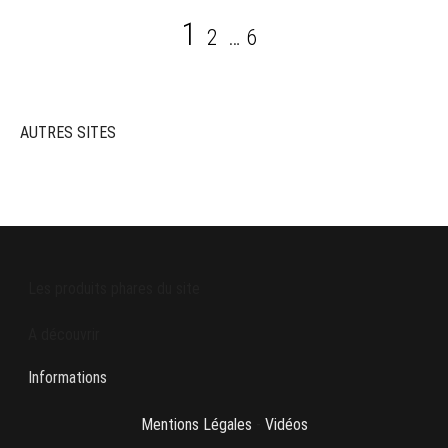
Pagination
Page
Page
Page
1
2
…
6
des
publications
AUTRES SITES
Les produits phares du site
A découvrir
Informations
Mentions Légales
-
Vidéos