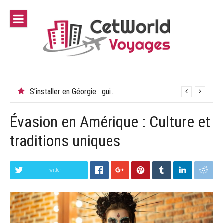
Aller
au
contenu
S’installer en Géorgie : guide pour Tbilissi
Évasion en Amérique : Culture et
traditions uniques
Twitter